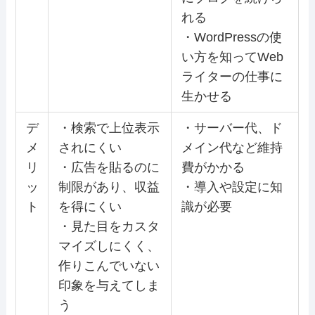
れる
・WordPressの使
い方を知ってWeb
ライターの仕事に
生かせる
デ
・検索で上位表示
・サーバー代、ド
メ
されにくい
メイン代など維持
リ
・広告を貼るのに
費がかかる
ッ
制限があり、収益
・導入や設定に知
ト
を得にくい
識が必要
・見た目をカスタ
マイズしにくく、
作りこんでいない
印象を与えてしま
う